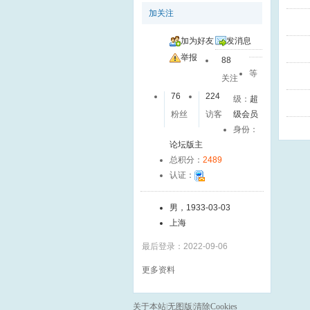
加关注
加为好友
发消息
举报
88
等
关注
76
224
级：
超
粉丝
访客
级会员
身份：
论坛版主
总积分：
2489
认证：
男，1933-03-03
上海
最后登录：2022-09-06
更多资料
关于本站
|
无图版
|
清除Cookies