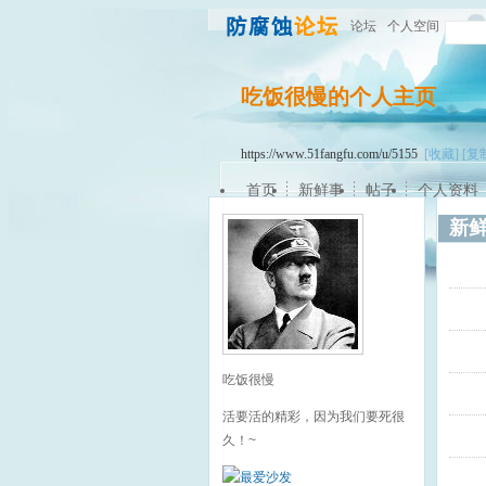
论坛
个人空间
吃饭很慢的个人主页
https://www.51fangfu.com/u/5155
[收藏]
[复
首页
新鲜事
帖子
个人资料
新
吃饭很慢
活要活的精彩，因为我们要死很
久！~