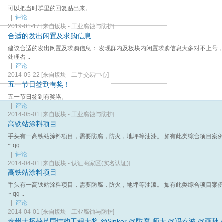
可以把当时群里的回复贴出来。
|
评论
2019-01-17
[来自版块 -
工业腐蚀与防护
]
合适的发出闲置及求购信息
建议合适的发出闲置及求购信息： 发现群内及板块内闲置求购信息大多对不上号，时
处理者 ..
|
评论
2014-05-22
[来自版块 -
二手交易中心
]
五一节日签到有奖！
五一节日签到有奖咯。
|
评论
2014-05-01
[来自版块 -
工业腐蚀与防护
]
高铁站涂料项目
手头有一高铁站涂料项目，需要防腐，防火，地坪等油漆。 如有此类综合项目案
~ qq ..
|
评论
2014-04-01
[来自版块 -
认证商家区(实名认证)
]
高铁站涂料项目
手头有一高铁站涂料项目，需要防腐，防火，地坪等油漆。 如有此类综合项目案
~ qq ..
|
评论
2014-04-01
[来自版块 -
工业腐蚀与防护
]
泰州大桥获英国结构工程大奖
@Sinker
@防腐-师太
@冯春波
@画秋