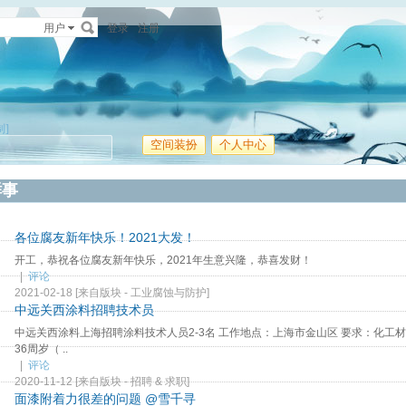
用户
登录
注册
制]
空间装扮
个人中心
鲜事
各位腐友新年快乐！2021大发！
开工，恭祝各位腐友新年快乐，2021年生意兴隆，恭喜发财！
|
评论
2021-02-18
[来自版块 -
工业腐蚀与防护
]
中远关西涂料招聘技术员
中远关西涂料上海招聘涂料技术人员2-3名 工作地点：上海市金山区 要求：化工材
36周岁（ ..
|
评论
2020-11-12
[来自版块 -
招聘 & 求职
]
面漆附着力很差的问题
@雪千寻