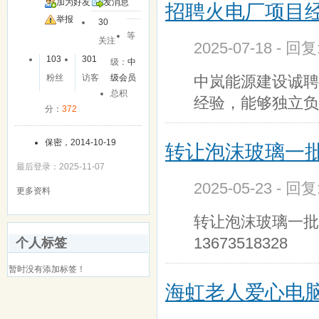
加为好友
发消息
招聘火电厂项目
举报
30
等
关注
2025-07-18 - 回
103
301
级：
中
中岚能源建设诚聘
粉丝
访客
级会员
总积
经验，能够独立负
分：
372
保密，2014-10-19
转让泡沫玻璃一
最后登录：2025-11-07
2025-05-23 - 回
更多资料
转让泡沫玻璃一批
13673518328
个人标签
暂时没有添加标签！
海虹老人爱心电