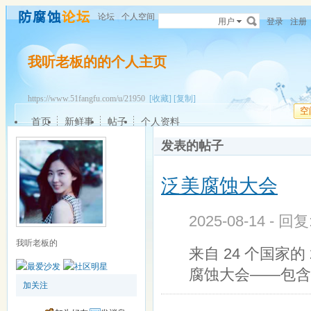
论坛
个人空间
用户
登录
注册
我听老板的的个人主页
https://www.51fangfu.com/u/21950
[收藏]
[复制]
空
首页
新鲜事
帖子
个人资料
发表的帖子
泛美腐蚀大会
2025-08-14 - 回
我听老板的
来自 24 个国家的
腐蚀大会——包含
加关注