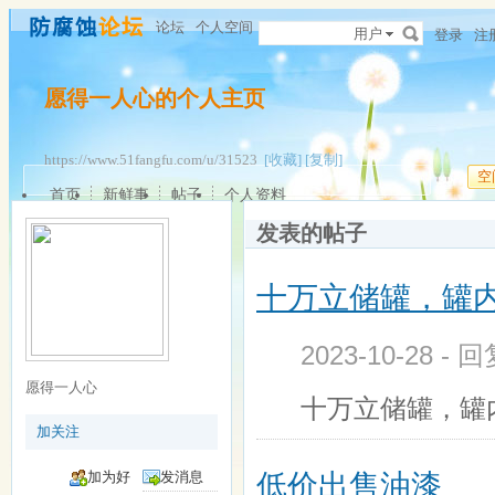
论坛
个人空间
用户
登录
注
愿得一人心的个人主页
https://www.51fangfu.com/u/31523
[收藏]
[复制]
空
首页
新鲜事
帖子
个人资料
发表的帖子
十万立储罐，罐
2023-10-28 - 
愿得一人心
十万立储罐，罐
加关注
加为好
发消息
低价出售油漆