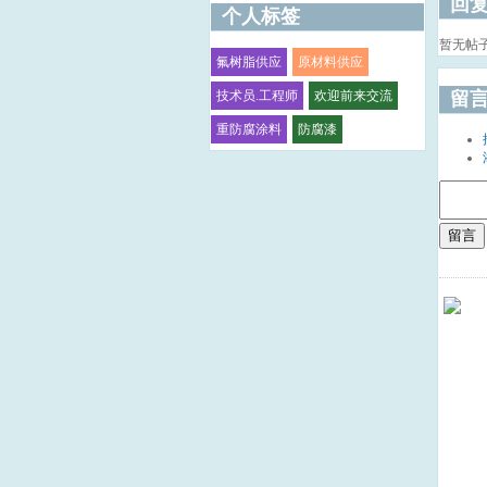
回
个人标签
暂无帖
氟树脂供应
原材料供应
留
技术员.工程师
欢迎前来交流
重防腐涂料
防腐漆
留言