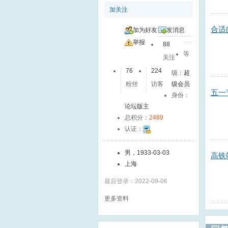
加关注
合适
加为好友
发消息
举报
88
等
关注
76
224
级：
超
粉丝
访客
级会员
五一
身份：
论坛版主
总积分：
2489
认证：
男，1933-03-03
高铁
上海
最后登录：2022-09-06
更多资料