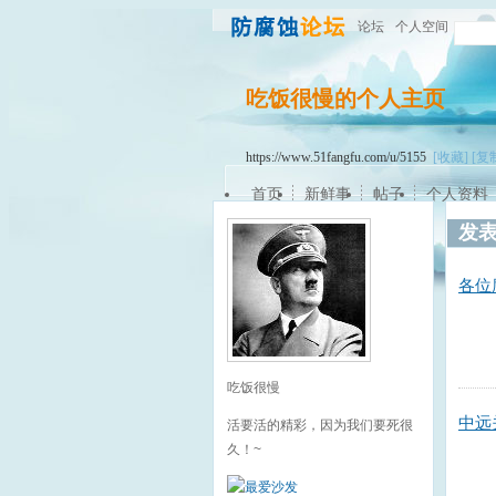
论坛
个人空间
吃饭很慢的个人主页
https://www.51fangfu.com/u/5155
[收藏]
[复
首页
新鲜事
帖子
个人资料
发
各位
吃饭很慢
中远
活要活的精彩，因为我们要死很
久！~