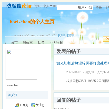
论坛
个人空间
用户
登录
注
borischen的个人主页
https://www.51fangfu.com/u/73927
[收藏]
[复制]
空
首页
新鲜事
帖子
个人资料
发表的帖子
激光切割后热浸锌需要打磨处理
2021-04-01 - 回复:0，人气:664
根据国标GB/T 19355.
borischen
加关注
回复的帖子
加为好
发消息