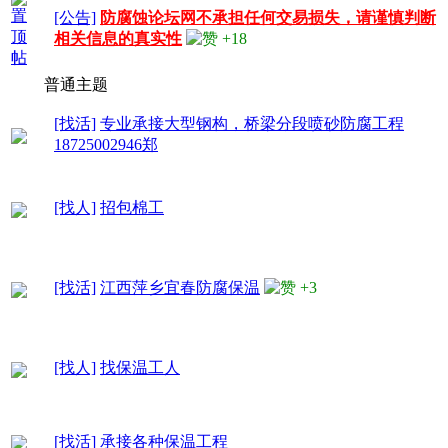
[公告]
防腐蚀论坛网不承担任何交易损失，请谨慎判断
相关信息的真实性
+18
普通主题
[找活]
专业承接大型钢构，桥梁分段喷砂防腐工程
18725002946郑
[找人]
招包棉工
[找活]
江西萍乡宜春防腐保温
+3
[找人]
找保温工人
[找活]
承接各种保温工程