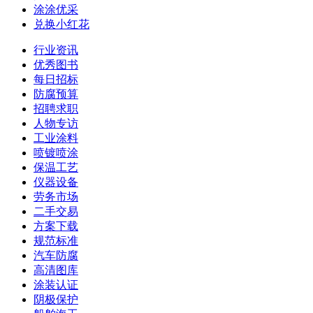
涂涂优采
兑换小红花
行业资讯
优秀图书
每日招标
防腐预算
招聘求职
人物专访
工业涂料
喷镀喷涂
保温工艺
仪器设备
劳务市场
二手交易
方案下载
规范标准
汽车防腐
高清图库
涂装认证
阴极保护