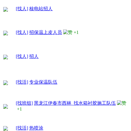
[找人]
核电站招人
[找人]
招保温上皮人员
+1
[找人]
招人
[找活]
专业保温队伍
[找班组]
黑龙江伊春市西林 找水箱衬胶施工队伍
+1
[找活]
热喷涂