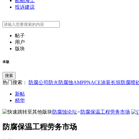
船舶海工
投诉建议
帖子
用户
版块
本版
搜索
热门搜索：
防腐公司
防火
防腐蚀
AMPP
NACE
涂装
长垣防腐
喷
新帖
精华
防腐蚀论坛
>
防腐保温工程劳务市场
防腐保温工程劳务市场