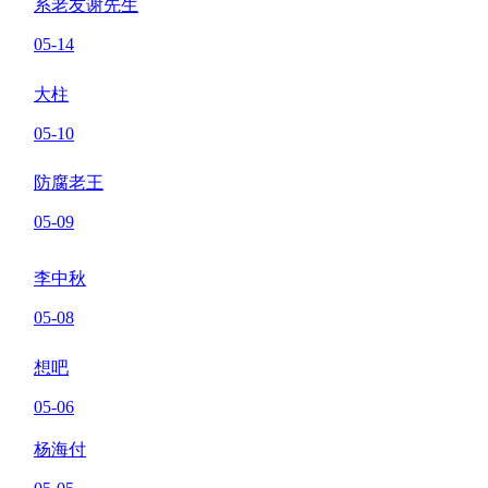
系老友谢先生
05-14
大柱
05-10
防腐老王
05-09
李中秋
05-08
想吧
05-06
杨海付