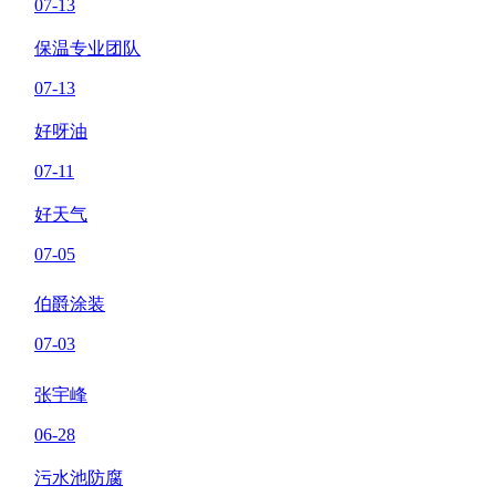
07-13
保温专业团队
07-13
好呀油
07-11
好天气
07-05
伯爵涂装
07-03
张宇峰
06-28
污水池防腐