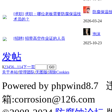
防腐保温
[求职]
求职：哪位老板需要防腐保温技
术员的？
2026-03-24
泡沫
[招聘]
招带高空作业证的人员
2025-10-23
发帖
1
2
3
4
5
6
...114
下一页
GO
关于本站
|
管理团队
|
无图版
|
清除Cookies
Powered by phpwin
箱:corrosion@126.com