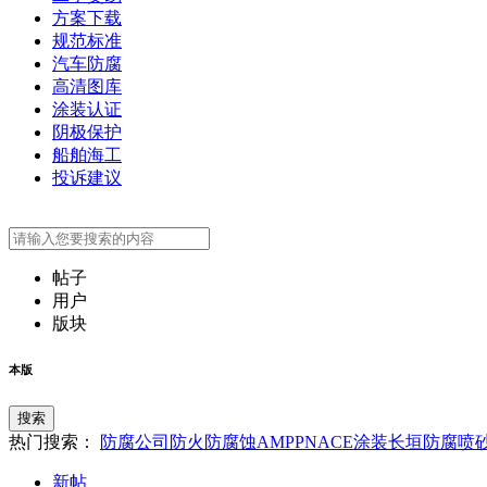
方案下载
规范标准
汽车防腐
高清图库
涂装认证
阴极保护
船舶海工
投诉建议
帖子
用户
版块
本版
搜索
热门搜索：
防腐公司
防火
防腐蚀
AMPP
NACE
涂装
长垣防腐
喷
新帖