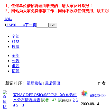
1、任何单位借招聘理由收费的，请大家及时举报！
2、网站为大家免费推荐工作，同样不收取任何费用。版主Q
发帖
1
2
3
4
5
6
...114
下一页
GO
全部
精华
投票
全部
公告
求职
招聘
新窗
排序：
最新发帖
|
最后回复
作者
有NACE/FROSIO/SSPC证书的兄弟薪
tt0320409
水分布情况调查
+43
2
3
2009-08-14
4
5
..
9