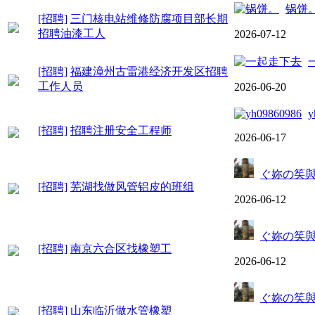
锅饼
[招聘]
三门核电站维修防腐项目部长期
招聘油漆工人
2026-07-12
[招聘]
福建漳州古雷港经济开发区招聘
工作人员
2026-06-20
y
[招聘]
招聘注册安全工程师
2026-06-17
ぐ妳の笶
[招聘]
芜湖找做风管铝皮的班组
2026-06-12
ぐ妳の笶
[招聘]
南京六合区找橡塑工
2026-06-12
ぐ妳の笶
[招聘]
山东临沂做水管橡塑