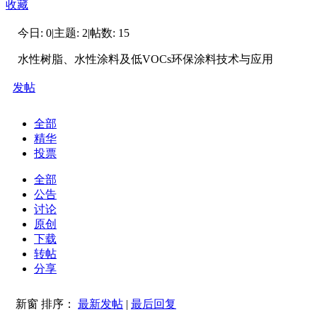
收藏
今日:
0
|
主题:
2
|
帖数:
15
水性树脂、水性涂料及低VOCs环保涂料技术与应用
发帖
全部
精华
投票
全部
公告
讨论
原创
下载
转帖
分享
新窗
排序：
最新发帖
|
最后回复