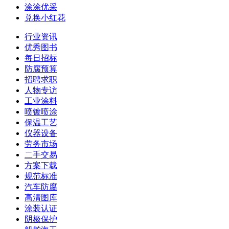
涂涂优采
兑换小红花
行业资讯
优秀图书
每日招标
防腐预算
招聘求职
人物专访
工业涂料
喷镀喷涂
保温工艺
仪器设备
劳务市场
二手交易
方案下载
规范标准
汽车防腐
高清图库
涂装认证
阴极保护