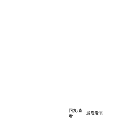
回复/查
最后发表
看