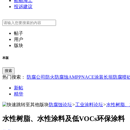
船舶海工
投诉建议
帖子
用户
版块
本版
搜索
热门搜索：
防腐公司
防火
防腐蚀
AMPP
NACE
涂装
长垣防腐
喷
新帖
精华
防腐蚀论坛
>
工业涂料论坛
>
水性树脂、
水性树脂、水性涂料及低VOCs环保涂料