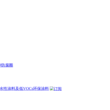
砂
防腐圈
水性涂料及低VOCs环保涂料