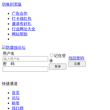
切换到宽版
广告合作
打卡领红包
邀请有好礼
行业网址大全
网站帮助
用户名
记住登
找回密码
录
密 码
注册
登录
快捷通道
首页
论坛
标签
排行榜