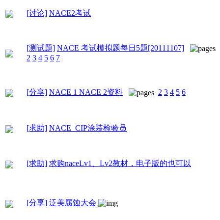
[讨论]
NACE2考试
[测试题]
NACE 考试模拟题每日5题[20111107]
2
3
4
5
6
7
[分享]
NACE 1 NACE 2资料
2
3
4
5
6
[求助]
NACE CIP涂装检验员
[求助]
求购naceLv1、Lv2教材，电子版的也可以
[分享]
泛美腐蚀大会