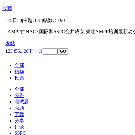
收藏
今日:
0
|
主题:
631
|
帖数:
5190
AMPP由NACE国际和SSPC合并成立,关注AMPP培训最
发帖
1
2
3
4
5
6
...26
下一页
GO
全部
精华
投票
全部
公告
测试题
求助
下载
分享
讨论
SSPC