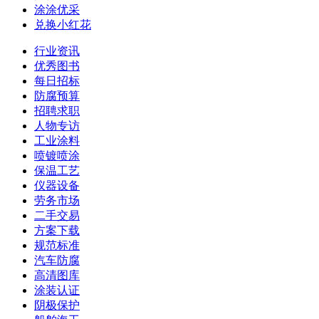
涂涂优采
兑换小红花
行业资讯
优秀图书
每日招标
防腐预算
招聘求职
人物专访
工业涂料
喷镀喷涂
保温工艺
仪器设备
劳务市场
二手交易
方案下载
规范标准
汽车防腐
高清图库
涂装认证
阴极保护