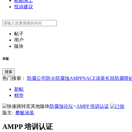
船舶海工
投诉建议
帖子
用户
版块
本版
搜索
热门搜索：
防腐公司
防火
防腐蚀
AMPP
NACE
涂装
长垣防腐
喷
新帖
精华
防腐蚀论坛
>
AMPP 培训认证
版主:
攀艇涂装
AMPP 培训认证