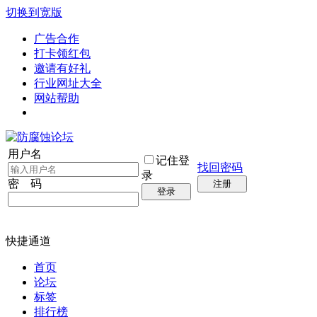
切换到宽版
广告合作
打卡领红包
邀请有好礼
行业网址大全
网站帮助
用户名
记住登
找回密码
录
密 码
注册
登录
快捷通道
首页
论坛
标签
排行榜