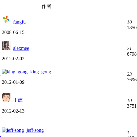
作者
fangfu
10
1850
2008-06-15
alexmee
21
6798
2012-02-02
king_gong
23
7696
2012-01-09
丁建
10
3751
2012-02-13
jeff-song
1
留