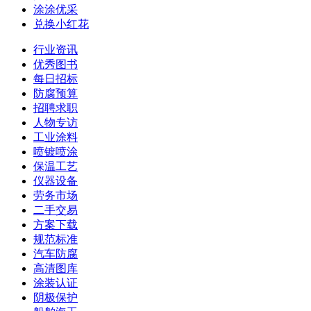
涂涂优采
兑换小红花
行业资讯
优秀图书
每日招标
防腐预算
招聘求职
人物专访
工业涂料
喷镀喷涂
保温工艺
仪器设备
劳务市场
二手交易
方案下载
规范标准
汽车防腐
高清图库
涂装认证
阴极保护