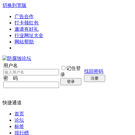
切换到宽版
广告合作
打卡领红包
邀请有好礼
行业网址大全
网站帮助
用户名
记住登
找回密码
录
密 码
注册
登录
快捷通道
首页
论坛
标签
排行榜