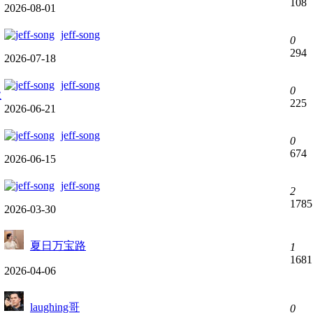
108
2026-08-01
jeff-song
0
294
2026-07-18
jeff-song
0
业
225
2026-06-21
jeff-song
0
674
2026-06-15
jeff-song
2
1785
2026-03-30
夏日万宝路
1
1681
2026-04-06
laughing哥
0