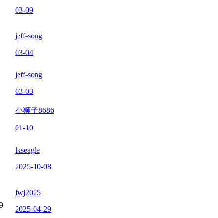
03-09
jeff-song
03-04
jeff-song
03-03
小狮子8686
01-10
lkseagle
2025-10-08
fwj2025
9
2025-04-29