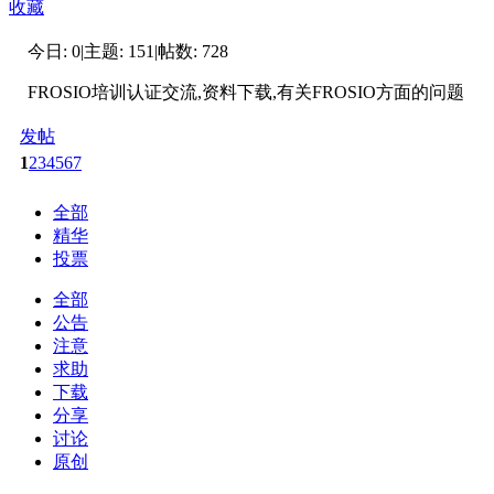
收藏
今日:
0
|
主题:
151
|
帖数:
728
FROSIO培训认证交流,资料下载,有关FROSIO方面的问题
发帖
1
2
3
4
5
6
7
全部
精华
投票
全部
公告
注意
求助
下载
分享
讨论
原创