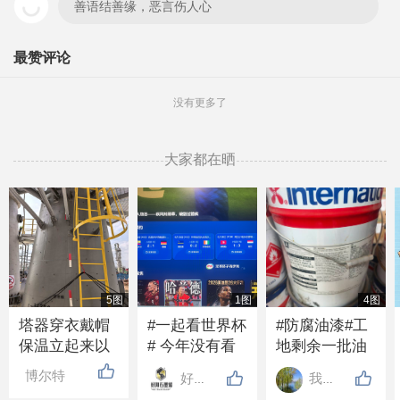
善语结善缘，恶言伤人心
最赞评论
没有更多了
大家都在晒
5图
1图
4图
塔器穿衣戴帽
#一起看世界杯
#防腐油漆#工
保温立起来以
# 今年没有看
地剩余一批油
后，下过大雨
世界杯的吗？
漆带固化剂，2
博尔特
好邦涂料
我心飞翔
从下边淌水是
好多年没人发
吨左右，需要