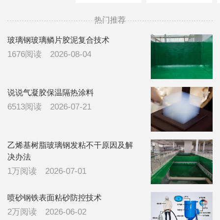
什么原因，所
布话题了
的联系
有障碍物处都
13832099376
热门推荐
有打胶处理，
看有没有有经
玻璃钢玻璃鳞片胶泥复合技术
验的领导指导
1676阅读
2026-08-04
一下，广东地
区，下雨比较
多
说说气凝胶保温隔热涂料
6513阅读
2026-07-21
乙烯基树脂玻璃钢发粘不干原因及解
决办法
1万阅读
2026-07-01
喷砂钢铁表面粘砂防控技术
2万阅读
2026-06-02