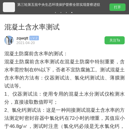
%
第三轮第五批中央生态环境保护督察全部实现督察进驻
金
打开
混凝土含水率测试
zqwqtt
关注Ta
2021-04-20
混凝土防腐前含水率的测试：
混凝土防腐前含水率测试在混凝土防腐中特别重要，含
水率需控制在6%以下，否者不宜防腐施工。测试混凝土
含水率的方法有：仪器测试法、氯化钙测试法、薄膜测
试法等。
1、仪器测试法：使用专用的混凝土水分测试仪检测水
分，直接读取数值即可；
2、氯化钙测试法：这是一种间接测试混凝土含水率的方
法测定时密封容器中氯化钙在72小时的增重，其值应小
于46.8g/㎡，测试时注意（氯化钙必须是无水氯化钙，