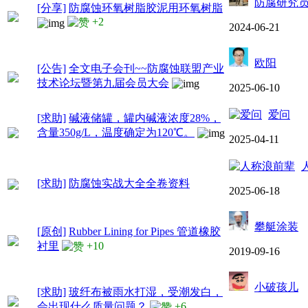
防腐研究
[分享]
防腐蚀环氧树脂胶泥用环氧树脂
+2
2024-06-21
欧阳
[公告]
全文电子会刊~~防腐蚀联盟产业
技术论坛暨第九届会员大会
2025-06-10
爱问
[求助]
碱液储罐，罐内碱液浓度28%，
含量350g/L，温度确定为120℃。
2025-04-11
[求助]
防腐蚀实战大全全卷资料
2025-06-18
攀艇涂装
[原创]
Rubber Lining for Pipes 管道橡胶
衬里
+10
2019-09-16
小破孩儿
[求助]
玻纤布被雨水打湿，受潮发白，
会出现什么质量问题？
+6