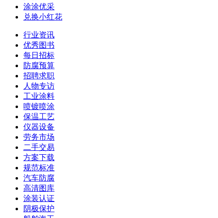
涂涂优采
兑换小红花
行业资讯
优秀图书
每日招标
防腐预算
招聘求职
人物专访
工业涂料
喷镀喷涂
保温工艺
仪器设备
劳务市场
二手交易
方案下载
规范标准
汽车防腐
高清图库
涂装认证
阴极保护