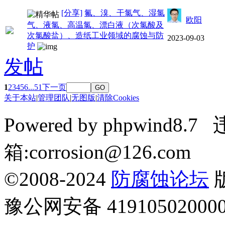
[分享]
氟、溴、干氯气、湿氯
欧阳
气、液氯、高温氯、漂白液（次氯酸及
次氯酸盐）、造纸工业领域的腐蚀与防
2023-09-03
护
发帖
1
2
3
4
5
6
...51
下一页
GO
关于本站
|
管理团队
|
无图版
|
清除Cookies
Powered by phpwin
箱:corrosion@126.com
©2008-2024
防腐蚀论坛
豫公网安备 41910502000