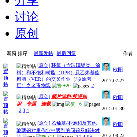
分享
讨论
原创
新窗
排序：
最新发帖
|
最后回复
作者
[原创]
环氧（含玻璃钢类、涂
欧阳
料）和不饱和树脂（UPR）及乙烯基酯
树脂（VER）的交叉作业（/喷涂/积
2017-07-27
层）之老毒物观
+20
2
[原创]
鳞片涂料/胶泥知
欧阳
识 专题 连载
+6
2015-01-30
2
3
4
[原创]
乙烯基/不饱和及其他
欧阳
玻璃钢衬里作业中遇到的问题及解决对
2012-08-23
策
+11
2
3
4
5
6