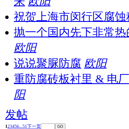
来
欧阳
祝贺上海市闵行区腐蚀
抛一个国内先下非常热
欧阳
说说聚脲防腐
欧阳
重防腐砖板衬里 & 电
阳
发帖
1
2
3
4
5
6
...51
下一页
GO