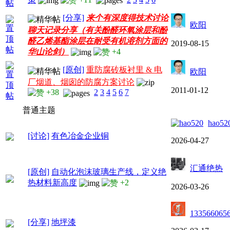
[分享]
来个有深度得技术讨论
欧阳
聊天记录分享（有关酚醛环氧涂层和酚
醛乙烯基酯涂层在耐受有机溶剂方面的
2019-08-15
华山论剑）
+4
[原创]
重防腐砖板衬里 & 电
欧阳
厂烟道、烟囱的防腐方案讨论
2011-01-12
+38
2
3
4
5
6
7
普通主题
hao52
[讨论]
有色冶金企业铜
2026-04-27
汇通绝热
[原创]
自动化泡沫玻璃生产线，定义绝
热材料新高度
+2
2026-03-26
133566065
[分享]
地坪漆