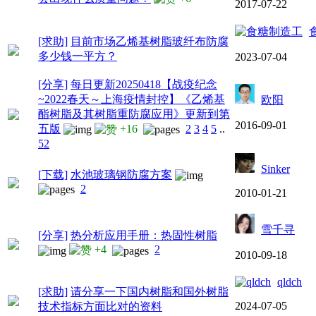
2017-07-22
[求助]
目前市场乙烯基树脂玻纤布防腐
多少钱一平方？
2023-07-04
[分享]
每日更新20250418【战疫纪念
~2022春天～上海疫情封控】《乙烯基
欧阳
酯树脂及其树脂重防腐应用》更新到第
2016-09-01
五版
+16
2
3
4
5
..
52
Sinker
[下载]
水池玻璃钢防腐方案
2
2010-01-21
雪千寻
[分享]
热分析应用手册：热固性树脂
+4
2
2010-09-18
qldch
[求助]
请分享一下国内树脂和国外树脂
2024-07-05
技术指标方面比对的资料