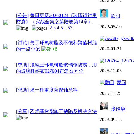
2026-03-17
[公告]
每日更新20260123《玻璃钢衬里
欧阳
防腐》（实战全集之第陆卷第14章）
2022-05-19
2
3
4
5
..
57
yxwdt
[讨论]
关于环氧树脂及不饱和聚酯树脂
2020-01-21
的一点小记
+6
12676
[求助]
混凝土环氧树脂玻璃钢防腐，用
2025-12-05
的玻璃纤维布02布04布怎么区分
爱问
[求助]
求一种重度防腐蚀涂料
2025-11-25
张作华
[分享]
乙烯基树脂施工缺陷及解决方法
2023-09-15