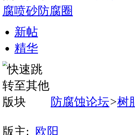
腐
喷砂
防腐圈
新帖
精华
防腐蚀论坛
>
树
版主:
欧阳