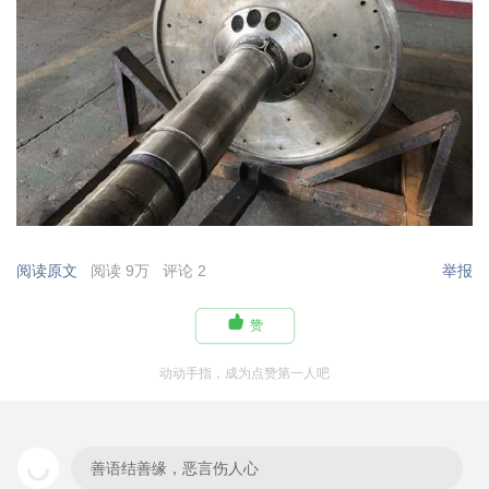
阅读原文
阅读 9万
评论 2
举报

赞
动动手指，成为点赞第一人吧
善语结善缘，恶言伤人心