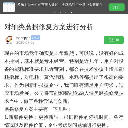
术
多乐士母公司宣布重大并购，全球涂料行业新巨头将诞生
富思
打开
动”
对轴类磨损修复方案进行分析
sdcqrpt
关注Ta
2025-07-02
现在的市场竞争确实是非常激烈，可以说，没有好的成
本控制，基本就是亏本经营。特别是近几年，用户对设
备的能耗标准要求几近苛刻，都会在技术协议里增加能
耗指标，对电耗、蒸汽消耗、水耗等都提出了很高的要
求。作为创新科技型企业，我们唯有满足用户需求，适
应市场发展。公司将节能和智能化融入轴类磨损修复技
术当中，做了各种尝试与创新。
磨损修复方案主要有一下几种：
1.新部件更换：更换新轴，根据部件的停机时间、备存
情况以及部件价值，企业考虑对问题轴进行更换。