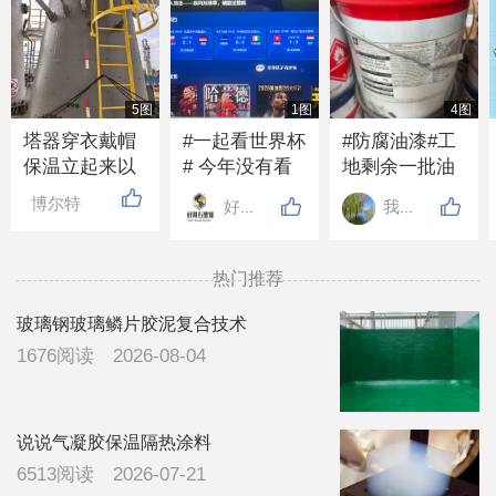
5图
1图
4图
塔器穿衣戴帽
#一起看世界杯
#防腐油漆#工
保温立起来以
# 今年没有看
地剩余一批油
后，下过大雨
世界杯的吗？
漆带固化剂，2
博尔特
好邦涂料
我心飞翔
从下边淌水是
好多年没人发
吨左右，需要
什么原因，所
布话题了
的联系
有障碍物处都
13832099376
热门推荐
有打胶处理，
看有没有有经
玻璃钢玻璃鳞片胶泥复合技术
验的领导指导
1676阅读
2026-08-04
一下，广东地
区，下雨比较
多
说说气凝胶保温隔热涂料
6513阅读
2026-07-21