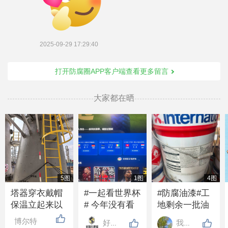
2025-09-29 17:29:40
打开防腐圈APP客户端查看更多留言
大家都在晒
5图
1图
4图
塔器穿衣戴帽
#一起看世界杯
#防腐油漆#工
保温立起来以
# 今年没有看
地剩余一批油
后，下过大雨
世界杯的吗？
漆带固化剂，2
博尔特
好邦涂料
我心飞翔