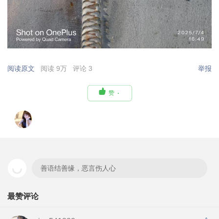
阅读原文
阅读 9万
评论 3
举报

赞
善语结善缘，恶言伤人心
最赞评论