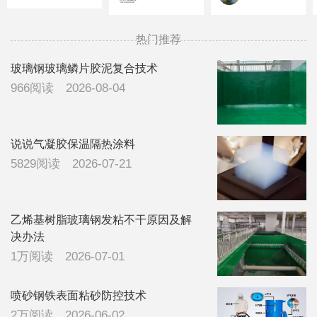
从下边淌水是
好多年没人发
吨左右，需要
什么原因，所
布话题了
的联系
有障碍物处都
13832099376
热门推荐
有打胶处理，
看有没有有经
玻璃钢玻璃鳞片胶泥复合技术
验的领导指导
966阅读
2026-08-04
一下，广东地
区，下雨比较
多
说说气凝胶保温隔热涂料
5829阅读
2026-07-21
乙烯基树脂玻璃钢发粘不干原因及解
决办法
1万阅读
2026-07-01
喷砂钢铁表面粘砂防控技术
2万阅读
2026-06-02