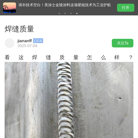
护航
东方雨虹拟收购巴西水泥添加剂及混凝土外加剂企业
打开
Novakem60%股权，全球化布局再落一子
焊缝质量
jiananff
关注Ta
2025-07-04
看这焊缝质量怎么样？