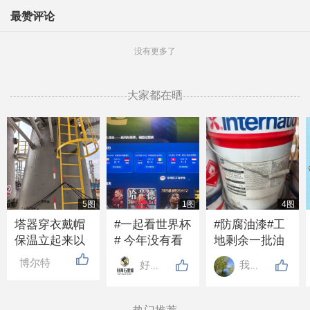
最赞评论
没有更多了
大家都在晒
5图
1图
4图
塔器穿衣戴帽
#一起看世界杯
#防腐油漆#工
保温立起来以
# 今年没有看
地剩余一批油
后，下过大雨
世界杯的吗？
漆带固化剂，2
博尔特
好邦涂料
我心飞翔
从下边淌水是
好多年没人发
吨左右，需要
什么原因，所
布话题了
的联系
有障碍物处都
13832099376