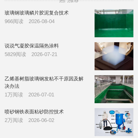
热门推荐
有打胶处理，
看有没有有经
玻璃钢玻璃鳞片胶泥复合技术
验的领导指导
966阅读
2026-08-04
一下，广东地
区，下雨比较
多
说说气凝胶保温隔热涂料
5829阅读
2026-07-21
乙烯基树脂玻璃钢发粘不干原因及解
决办法
1万阅读
2026-07-01
喷砂钢铁表面粘砂防控技术
2万阅读
2026-06-02