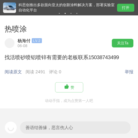
商
科思创推出多款面向亚太的创新涂料解决方案，部署实验室
多
打开
自动化平台
热喷涂
杨海付
关注Ta
06-08
找活喷砂喷铝喷锌有需要的老板联系15038743499
阅读原文
阅读 2491
评论 0
举报

赞
动动手指，成为点赞第一人吧
善语结善缘，恶言伤人心