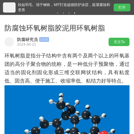
轻如羽毛、强于钢铁，MIT打造超级防护涂层，延缓腐蚀和
富思
打开
变质
动”
防腐蚀环氧树脂胶泥用环氧树脂
防腐研究员
关注Ta
2024-06-21
环氧树脂是指分子结构中含有两个及两个以上的环氧基
团的高分子聚合物的统称，是一种低分子预聚物，通过
适当的固化剂固化形成三维交联网状结构，具有粘度
低、固含高、便于施工、收缩率低、粘结力好等特点。