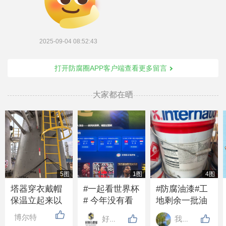
2025-09-04 08:52:43
打开防腐圈APP客户端查看更多留言
大家都在晒
5图
1图
4图
塔器穿衣戴帽
#一起看世界杯
#防腐油漆#工
保温立起来以
# 今年没有看
地剩余一批油
后，下过大雨
世界杯的吗？
漆带固化剂，2
博尔特
好邦涂料
我心飞翔
从下边淌水是
好多年没人发
吨左右，需要