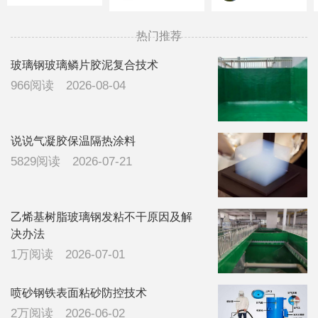
什么原因，所
布话题了
的联系
有障碍物处都
13832099376
热门推荐
有打胶处理，
看有没有有经
玻璃钢玻璃鳞片胶泥复合技术
验的领导指导
966阅读
2026-08-04
一下，广东地
区，下雨比较
多
说说气凝胶保温隔热涂料
5829阅读
2026-07-21
乙烯基树脂玻璃钢发粘不干原因及解
决办法
1万阅读
2026-07-01
喷砂钢铁表面粘砂防控技术
2万阅读
2026-06-02