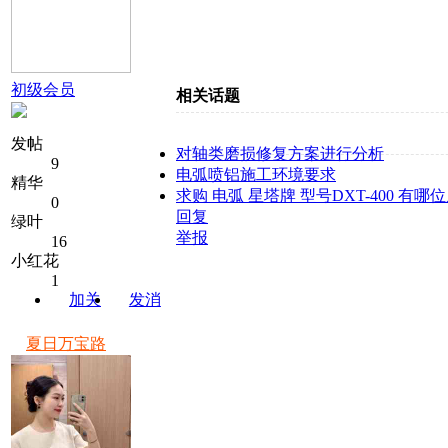
初级会员
相关话题
发帖
对轴类磨损修复方案进行分析
9
电弧喷铝施工环境要求
精华
求购 电弧 星塔牌 型号DXT-400 
0
回复
绿叶
举报
16
小红花
1
加关
发消
注
息
夏日万宝路