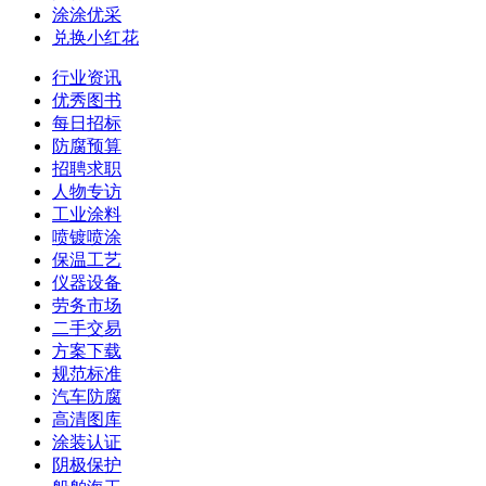
涂涂优采
兑换小红花
行业资讯
优秀图书
每日招标
防腐预算
招聘求职
人物专访
工业涂料
喷镀喷涂
保温工艺
仪器设备
劳务市场
二手交易
方案下载
规范标准
汽车防腐
高清图库
涂装认证
阴极保护