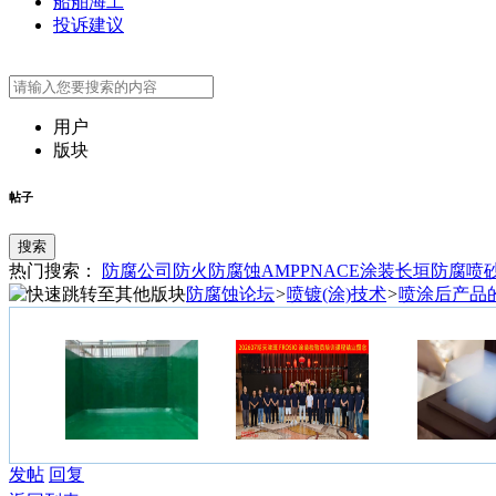
船舶海工
投诉建议
用户
版块
帖子
搜索
热门搜索：
防腐公司
防火
防腐蚀
AMPP
NACE
涂装
长垣防腐
喷
防腐蚀论坛
>
喷镀(涂)技术
>
喷涂后产品
发帖
回复
玻璃钢玻璃鳞片胶泥
202607天津班FROSIO
说说气凝