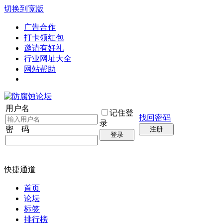
切换到宽版
广告合作
打卡领红包
邀请有好礼
行业网址大全
网站帮助
用户名
记住登
找回密码
录
密 码
注册
登录
快捷通道
首页
论坛
标签
排行榜