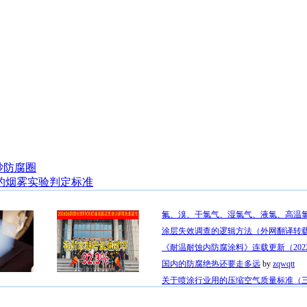
砂
防腐圈
的烟雾实验判定标准
氟、溴、干氯气、湿氯气、液氯、高温
涂层失效调查的逻辑方法（外网翻译转
《耐温耐蚀内防腐涂料》连载更新（2022
国内的防腐绝热还要走多远
by
zqwqtt
关于喷涂行业用的压缩空气质量标准（
胶保温隔热
202606期烟台班FROS