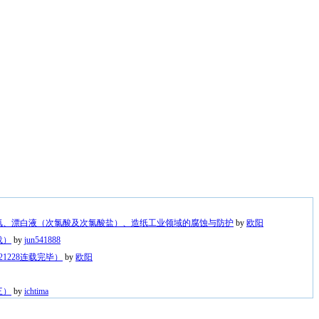
氯、漂白液（次氯酸及次氯酸盐）、造纸工业领域的腐蚀与防护
by
欧阳
载）
by
jun541888
1228连载完毕）
by
欧阳
三）
by
ichtima