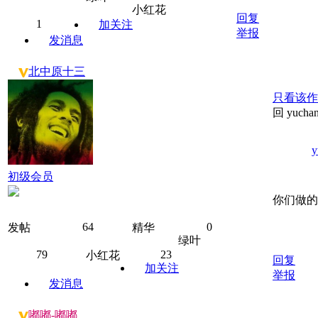
小红花
回复
1
加关注
举报
发消息
北中原十三
只看该作
回 yuch
y
初级会员
你们做的
64
0
发帖
精华
绿叶
79
23
小红花
回复
加关注
举报
发消息
嘟嘟-嘟嘟