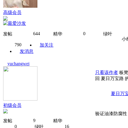
高级会员
644
0
发帖
精华
绿叶
小
790
加关注
发消息
yuchangwei
只看该作者
板
回 夏日万宝路 
夏日万
初级会员
验证油漆防腐性
9
发帖
精华
0
16
绿叶