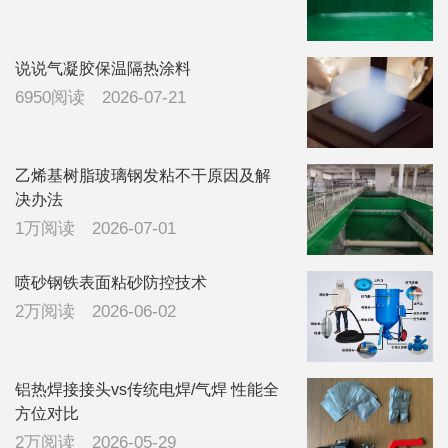
一下，广东地
区，下雨比较
多
说说气凝胶保温隔热涂料
6950阅读
2026-07-21
乙烯基树脂玻璃钢发粘不干原因及解
决办法
1万阅读
2026-07-01
喷砂钢铁表面粘砂防控技术
2万阅读
2026-06-02
铝热焊接接头vs传统电焊/气焊 性能全
方位对比
2万阅读
2026-05-29