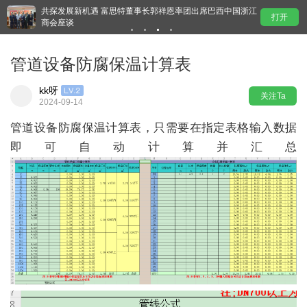
共探发展新机遇 富思特董事长郭祥恩率团出席巴西中国浙江
超
打开
商会座谈
管道设备防腐保温计算表
kk呀
关注Ta
2024-09-14
管道设备防腐保温计算表，只需要在指定表格输入数据
即可自动计算并汇总