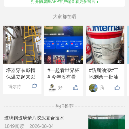
打开防腐圈APP客户端查看更多留言
大家都在晒
5图
1图
4图
塔器穿衣戴帽
#一起看世界杯
#防腐油漆#工
保温立起来以
# 今年没有看
地剩余一批油
后，下过大雨
世界杯的吗？
漆带固化剂，2
博尔特
好邦涂料
我心飞翔
从下边淌水是
好多年没人发
吨左右，需要
什么原因，所
布话题了
的联系
有障碍物处都
13832099376
热门推荐
有打胶处理，
看有没有有经
玻璃钢玻璃鳞片胶泥复合技术
验的领导指导
1849阅读
2026-08-04